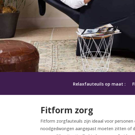
Relaxfauteuils op maat :
F
Fitform zorg
Fitform zorgfauteuils zijn ideaal voor persone
noodgedwongen aangepast moeten zitten of die