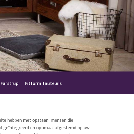
Farstrup
Fitform fauteuils
moeite hebben met opstaan, mensen die
il geïntegreerd en optimaal afgestemd op uw