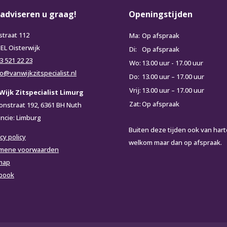
 adviseren u graag!
Openingstijden
straat 112
Ma:
Op afspraak
 EL Oisterwijk
Di:
Op afspraak
3 521 22 23
Wo:
13.00 uur - 17.00 uur
fo@vanwijkzitspecialist.nl
Do:
13.00 uur – 17.00 uur
Vrij:
13.00 uur – 17.00 uur
Wijk Zitspecialist Limurg
Zat:
Op afspraak
ionstraat 192, 6361 BH Nuth
incie: Limburg
Buiten deze tijden ook van hart
cy policy
welkom maar dan op afspraak.
mene voorwaarden
map
book