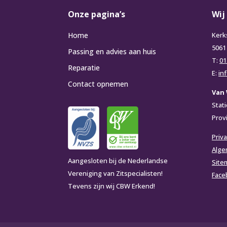
Onze pagina’s
Wij
Home
Kerk
5061
Passing en advies aan huis
T:
01
Reparatie
E:
in
Contact opnemen
Van 
Stat
Prov
Priva
Alge
Aangesloten bij de Nederlandse
Site
Vereniging van Zitspecialisten!
Face
Tevens zijn wij CBW Erkend!