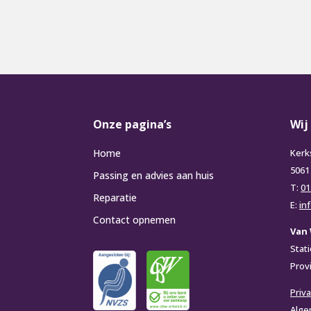
Onze pagina’s
Wij
Home
Kerk
5061
Passing en advies aan huis
T:
01
Reparatie
E:
in
Contact opnemen
Van 
Stat
Prov
Priva
Alge