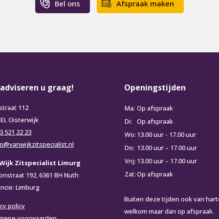
Bel ons
Afspraak maken
 adviseren u graag!
Openingstijden
straat 112
Ma:
Op afspraak
 EL Oisterwijk
Di:
Op afspraak
3 521 22 23
Wo:
13.00 uur - 17.00 uur
fo@vanwijkzitspecialist.nl
Do:
13.00 uur – 17.00 uur
Vrij:
13.00 uur – 17.00 uur
Wijk Zitspecialist Limurg
Zat:
Op afspraak
ionstraat 192, 6361 BH Nuth
incie: Limburg
Buiten deze tijden ook van hart
cy policy
welkom maar dan op afspraak.
mene voorwaarden