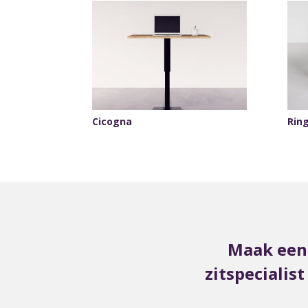
Cicogna
Rin
Maak een 
zitspecialis