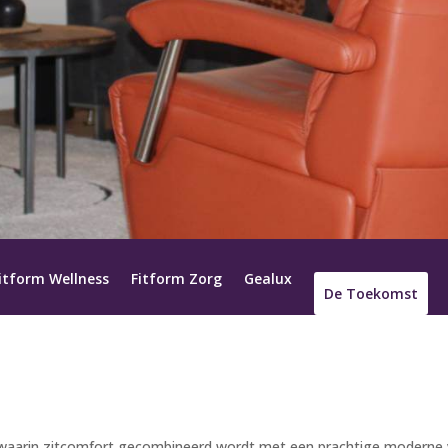
itform Wellness
Fitform Zorg
Gealux
De Toekomst
ls waarin zitcomfort gecombineerd wordt met een prachtige moder