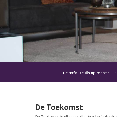
Relaxfauteuils op maat :
F
De Toekomst
De Toekomst biedt een collectie relaxfauteui