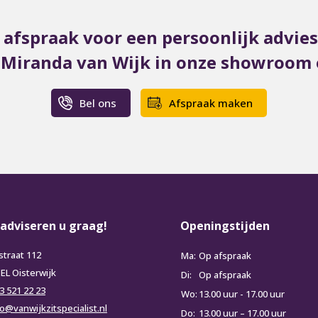
afspraak voor een persoonlijk advie
t Miranda van Wijk in onze showroom o
Bel ons
Afspraak maken
 adviseren u graag!
Openingstijden
straat 112
Ma:
Op afspraak
 EL Oisterwijk
Di:
Op afspraak
3 521 22 23
Wo:
13.00 uur - 17.00 uur
fo@vanwijkzitspecialist.nl
Do:
13.00 uur – 17.00 uur