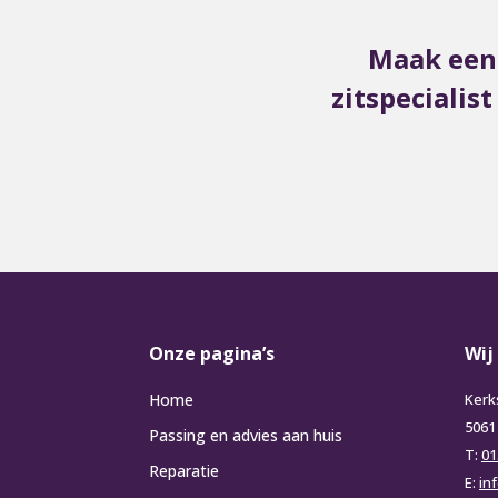
Maak een 
zitspecialis
Onze pagina’s
Wij
Home
Kerk
5061
Passing en advies aan huis
T:
01
Reparatie
E:
in