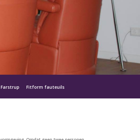
Farstrup
Fitform fauteuils
ne vormgeving. Omdat geen twee personen