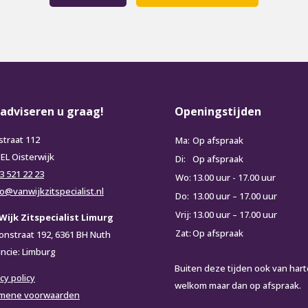
 adviseren u graag!
Openingstijden
straat 112
Ma:
Op afspraak
 EL Oisterwijk
Di:
Op afspraak
3 521 22 23
Wo:
13.00 uur - 17.00 uur
fo@vanwijkzitspecialist.nl
Do:
13.00 uur – 17.00 uur
Vrij:
13.00 uur – 17.00 uur
Wijk Zitspecialist Limurg
Zat:
Op afspraak
ionstraat 192, 6361 BH Nuth
incie: Limburg
Buiten deze tijden ook van hart
cy policy
welkom maar dan op afspraak.
mene voorwaarden