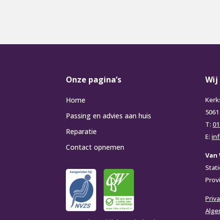
Onze pagina’s
Wij
Home
Kerk
5061
Passing en advies aan huis
T:
01
Reparatie
E:
in
Contact opnemen
Van 
Stat
Prov
Priva
Alge