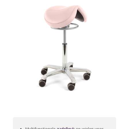
Multifunctionele
zadelkruk
op wielen voor